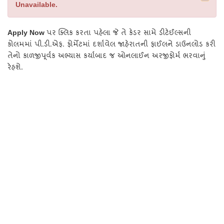
Unavailable.
પર ક્લિક કરતા પહેલા જે તે કેડર સામે ડીટેઈલ્સની
Apply Now
કોલમમાં પી.ડી.એફ. ફોર્મેટમાં દર્શાવેલ જાહેરાતની ફાઈલને ડાઉનલોડ કરી
તેનો કાળજીપૂર્વક અભ્યાસ કર્યાબાદ જ ઓનલાઈન અરજીફોર્મ ભરવાનું
રેહશે.