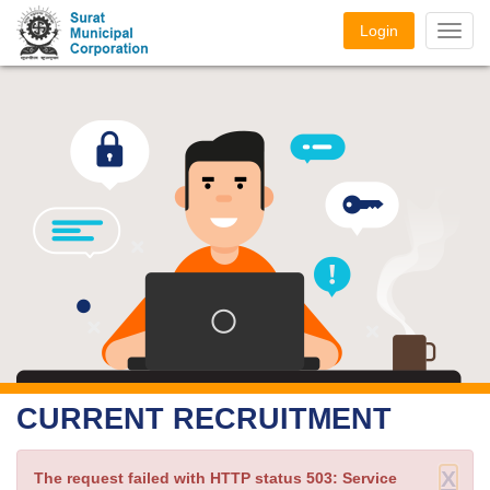
RECRUITMENTS
Login
Toggl
navig
CURRENT RECRUITMENT
X
The request failed with HTTP status 503: Service