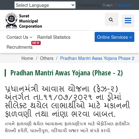
Powered by
Translate
Search
Contact Us
Rainfall Statistics
Online Services
NEW
Recruitments
Home
Others
Pradhan Mantri Awas Yojana Phase 2
Pradhan Mantri Awas Yojana (Phase - 2)
પ્રધાનમંત્રી આવાસ યોજના (ફેઝ-૨)
અંતર્ગત તા.૧૧/૦૭/૨૦૨૧ ના ડ્રોમાં
સીલેક્ટ થયેલ લાભાર્થીઓ માટે મકાનની
ફાળવણી તથા નાંણા ભરવા બાબત.
તમને ફાળવણી થયેલ આવાસના ફાળવણીપત્ર માટે એફોર્ડેબલ હાઉસીંગ
સેલની કચેરી, ધાસ્તીપુરા, વરિયાવી બજાર ખાતે સંપર્ક કરવો