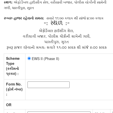
સ્થળ:
એફોર્ડેબલ હાઉસીંગ સેલ, વરીયાવી બજાર, પોલીસ ચોકીની સામેની
ગલી, ધાસ્તીપુરા, સુરત
રૂબરૂ હાજર રહેવાનો સમય:
સવારે ૧૧:૦૦ કલાક થી સાંજે ૪:૦૦ કલાક
-: સ્થળ :-
એફોર્ડેબલ હાઉસીંગ સેલ,
વરીયાવી બજાર, પોલીસ ચોકીની સામેની ગલી,
ધાસ્તીપુરા, સુરત
રૂબરૂ હાજર રહેવાનો સમય: સવારે ૧૧:૦૦ કલાક થી સાંજે ૪:૦૦ કલાક
Scheme
EWS II (Phase II)
Type
(સ્કીમનો
પ્રકાર) :
Form No.
(ફોર્મ નંબર)
:
OR